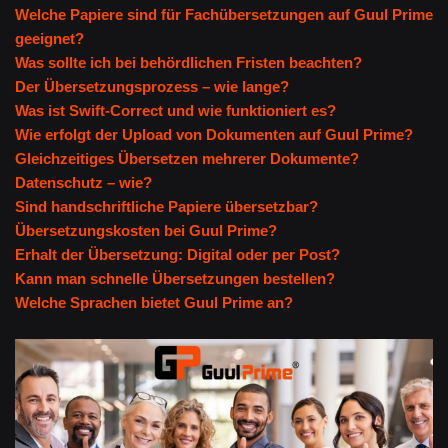
Welche Papiere sind für Fachübersetzungen auf Guul Prime
geeignet?
Was sollte ich bei behördlichen Fristen beachten?
Der Übersetzungsprozess – wie lange?
Was ist Swift-Correct und wie funktioniert es?
Wie erfolgt der Upload von Dokumenten auf Guul Prime?
Gleichzeitiges Übersetzen mehrerer Dokumente?
Datenschutz – wie?
Sind handschriftliche Papiere übersetzbar?
Übersetzungskosten bei Guul Prime?
Erhalt der Übersetzung: Digital oder per Post?
Kann man schnelle Übersetzungen bestellen?
Welche Sprachen bietet Guul Prime an?