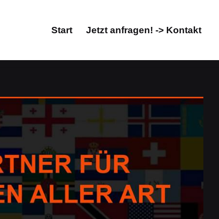
Start
Jetzt anfragen! -> Kontakt
Start
Jetzt anfragen! -> Kontakt
rrektorat/Lektorat, Übersetzungsbüro. Zugreifen
gsagentur, Übersetzungsbüro. Haben Sie gesucht:
439 Attendorn (Hansestadt). ➡️ Guul Prime, Ihr