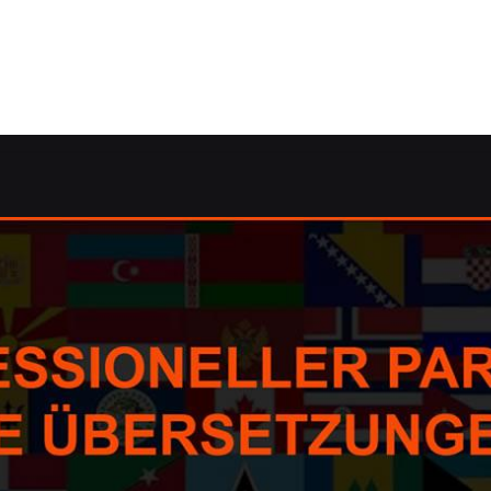
e-Uebersetzung.de: ✓Dolmetscher, Übersetzungsagentur, Ko
rime oder ✓Dolmetscher, Korrektorat/Lektorat, Übersetzun
 ✓Korrektorat/Lektorat als auch ✓Übersetzungsbüro für 57
uen, unsere Verpflichtung ✉.