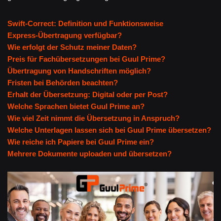
Swift-Correct: Definition und Funktionsweise
Express-Übertragung verfügbar?
Wie erfolgt der Schutz meiner Daten?
Preis für Fachübersetzungen bei Guul Prime?
Übertragung von Handschriften möglich?
Fristen bei Behörden beachten?
Erhalt der Übersetzung: Digital oder per Post?
Welche Sprachen bietet Guul Prime an?
Wie viel Zeit nimmt die Übersetzung in Anspruch?
Welche Unterlagen lassen sich bei Guul Prime übersetzen?
Wie reiche ich Papiere bei Guul Prime ein?
Mehrere Dokumente uploaden und übersetzen?