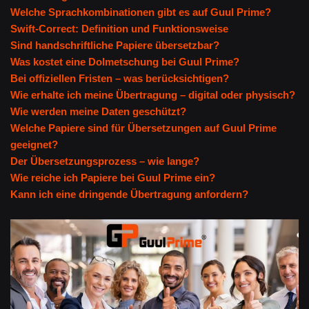
Welche Sprachkombinationen gibt es auf Guul Prime?
Swift-Correct: Definition und Funktionsweise
Sind handschriftliche Papiere übersetzbar?
Was kostet eine Dolmetschung bei Guul Prime?
Bei offiziellen Fristen – was berücksichtigen?
Wie erhalte ich meine Übertragung – digital oder physisch?
Wie werden meine Daten geschützt?
Welche Papiere sind für Übersetzungen auf Guul Prime
geeignet?
Der Übersetzungsprozess – wie lange?
Wie reiche ich Papiere bei Guul Prime ein?
Kann ich eine dringende Übertragung anfordern?