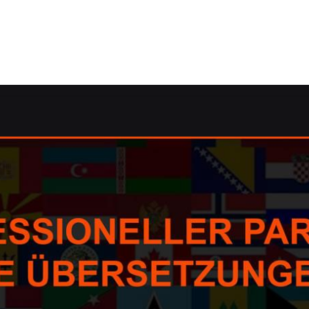
tzung.de: ✓Dolmetscher, Übersetzungsagentur, Korrektora
rsetzungen und ✓Dolmetscher, Übersetzungsagentur, Korrek
ungsagentur, ✓Dolmetscher, ✓Korrektorat/Lektorat oder 
uns ✉.