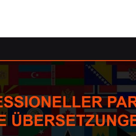
tzung.de: ✓Dolmetscher, Übersetzungsagentur, Korrektora
her, Korrektorat/Lektorat, Übersetzungsagentur, Überset
/Lektorat und ✓Übersetzungsbüro in Eppertshausen bei Gu
✉.