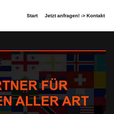
Start
Jetzt anfragen! -> Kontakt
Start
Jetzt anfragen! -> Kontakt
t/Lektorat, Übersetzungsbüro. ↗️Guul Prime für
zungsbüro. Bestellen Sie ✓Dolmetscher,
ul Prime. Ihr Übersetzungsprofi &