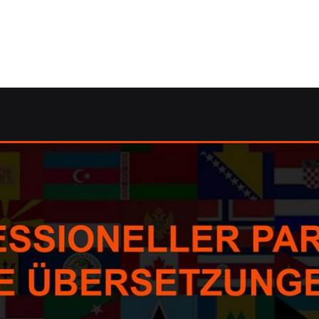
zung.de: ✓Korrektorat/Lektorat, Dolmetscher, Übersetzung
 ✓Übersetzungsagentur, Korrektorat/Lektorat, Dolmetsche
 oder ✓Übersetzungsbüro in 57612 Giesenhausen. ➡️ Guul 
ukunft ✉.