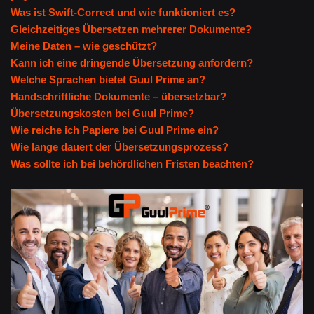
Was ist Swift-Correct und wie funktioniert es?
Gleichzeitiges Übersetzen mehrerer Dokumente?
Meine Daten – wie geschützt?
Kann ich eine dringende Übersetzung anfordern?
Welche Sprachen bietet Guul Prime an?
Handschriftliche Dokumente – übersetzbar?
Übersetzungskosten bei Guul Prime?
Wie reiche ich Papiere bei Guul Prime ein?
Wie lange dauert der Übersetzungsprozess?
Was sollte ich bei behördlichen Fristen beachten?