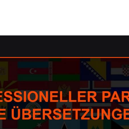
de: ✓Dolmetscher, Übersetzungsagentur, Korrektorat/Lekt
Übersetzungsagentur, Dolmetscher, Übersetzungsbüro erhält
ktorat oder ✓Übersetzungsbüro in Kördorf. ➡️ Guul Prime,