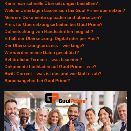
Kann man schnelle Übersetzungen bestellen?
Welche Unterlagen lassen sich bei Guul Prime übersetzen?
Mehrere Dokumente uploaden und übersetzen?
Preis für Übersetzungsarbeiten bei Guul Prime?
Dolmetschung von Handschriften möglich?
Erhalt der Übersetzung: Digital oder per Post?
Der Übersetzungsprozess – wie lange?
Wie werden meine Daten geschützt?
Behördliche Termine – was beachten?
Dokumente hochladen auf Guul Prime – wie?
Swift-Correct – was ist das und wie läuft es ab?
Sprachangebot bei Guul Prime?