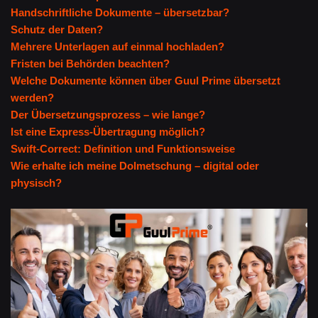
Handschriftliche Dokumente – übersetzbar?
Schutz der Daten?
Mehrere Unterlagen auf einmal hochladen?
Fristen bei Behörden beachten?
Welche Dokumente können über Guul Prime übersetzt
werden?
Der Übersetzungsprozess – wie lange?
Ist eine Express-Übertragung möglich?
Swift-Correct: Definition und Funktionsweise
Wie erhalte ich meine Dolmetschung – digital oder
physisch?