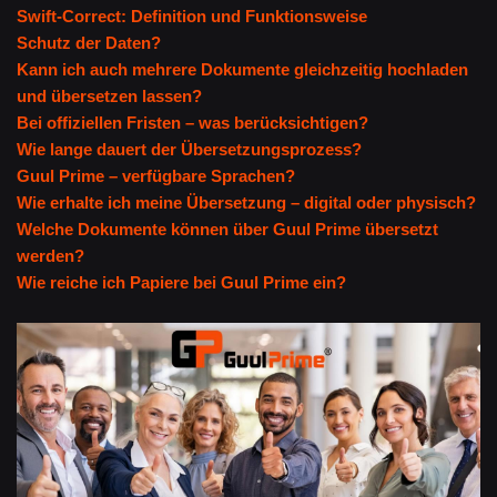
Swift-Correct: Definition und Funktionsweise
Schutz der Daten?
Kann ich auch mehrere Dokumente gleichzeitig hochladen
und übersetzen lassen?
Bei offiziellen Fristen – was berücksichtigen?
Wie lange dauert der Übersetzungsprozess?
Guul Prime – verfügbare Sprachen?
Wie erhalte ich meine Übersetzung – digital oder physisch?
Welche Dokumente können über Guul Prime übersetzt
werden?
Wie reiche ich Papiere bei Guul Prime ein?