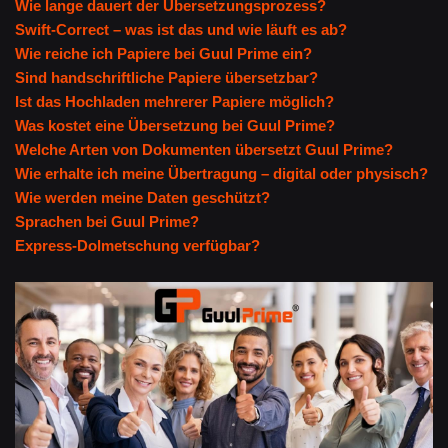
Wie lange dauert der Übersetzungsprozess?
Swift-Correct – was ist das und wie läuft es ab?
Wie reiche ich Papiere bei Guul Prime ein?
Sind handschriftliche Papiere übersetzbar?
Ist das Hochladen mehrerer Papiere möglich?
Was kostet eine Übersetzung bei Guul Prime?
Welche Arten von Dokumenten übersetzt Guul Prime?
Wie erhalte ich meine Übertragung – digital oder physisch?
Wie werden meine Daten geschützt?
Sprachen bei Guul Prime?
Express-Dolmetschung verfügbar?