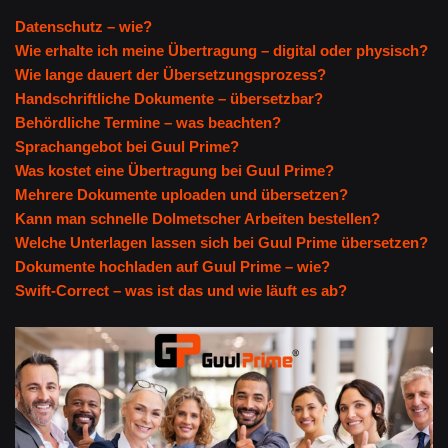
Datenschutz – wie?
Wie erhalte ich meine Übertragung – digital oder physisch?
Wie lange dauert der Übersetzungsprozess?
Handschriftliche Dokumente – übersetzbar?
Behördliche Termine – was beachten?
Sprachangebot bei Guul Prime?
Was kostet eine Übertragung bei Guul Prime?
Mehrere Dokumente uploaden und übersetzen?
Kann man schnelle Dolmetscher Arbeiten bestellen?
Welche Unterlagen lassen sich bei Guul Prime übersetzen?
Dokumente hochladen auf Guul Prime – wie?
Swift-Correct – was ist das und wie läuft es ab?