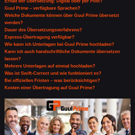
Erhalt der Übersetzung: Digital oder per Post?
Guul Prime – verfügbare Sprachen?
Welche Dokumente können über Guul Prime übersetzt
werden?
Dauer des Übersetzungsverfahrens?
Express-Übertragung verfügbar?
Wie kann ich Unterlagen bei Guul Prime hochladen?
Kann ich auch handschriftliche Dokumente übersetzen
lassen?
Mehrere Unterlagen auf einmal hochladen?
Was ist Swift-Correct und wie funktioniert es?
Bei offiziellen Fristen – was berücksichtigen?
Kosten einer Übertragung auf Guul Prime?