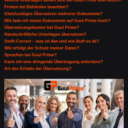
Fristen bei Behörden beachten?
Gleichzeitiges Übersetzen mehrerer Dokumente?
Wie lade ich meine Dokumente auf Guul Prime hoch?
Übersetzungskosten bei Guul Prime?
Handschriftliche Unterlagen übersetzen?
Swift-Correct – was ist das und wie läuft es ab?
Wie erfolgt der Schutz meiner Daten?
Sprachen bei Guul Prime?
Kann ich eine dringende Übertragung anfordern?
Art des Erhalts der Übersetzung?