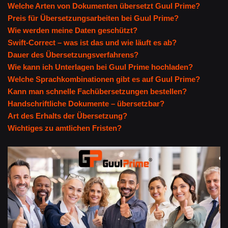
Welche Arten von Dokumenten übersetzt Guul Prime?
Preis für Übersetzungsarbeiten bei Guul Prime?
Wie werden meine Daten geschützt?
Swift-Correct – was ist das und wie läuft es ab?
Dauer des Übersetzungsverfahrens?
Wie kann ich Unterlagen bei Guul Prime hochladen?
Welche Sprachkombinationen gibt es auf Guul Prime?
Kann man schnelle Fachübersetzungen bestellen?
Handschriftliche Dokumente – übersetzbar?
Art des Erhalts der Übersetzung?
Wichtiges zu amtlichen Fristen?